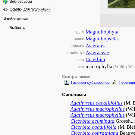
Веб-ресурсы
Ссылки для публикаций
Изображения
Выбрать...
Magnoliophyta
отдел
Magnoliopsida
класс
Asterales
порядок
Asteraceae
семейство
Cicerbita
род
macrophylla
(Willd.) Wall
вид
Смотри также:
Галерея субтаксонов
Перечен
Синонимы
Agathyrsus
cacaliifolius
(M. 
Agathyrsus
macrophyllus
(Wil
Agathyrsus
macrophyllus
(Wil
Cicerbita
acuminata
Grossh., 
Cicerbita
cacaliifolia
(M. Bie
Cicerbita
conrathiana
Beauve