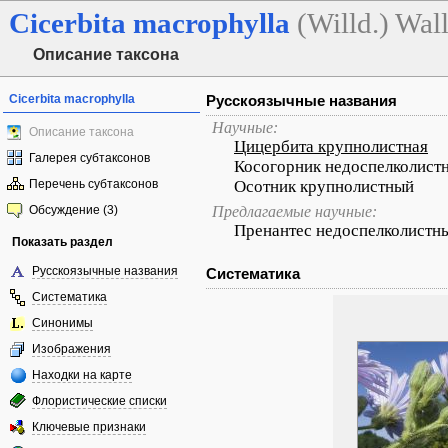
Cicerbita
macrophylla
(Willd.) Wall
Описание таксона
Cicerbita macrophylla
Русскоязычные названия
Научные:
Описание таксона
Цицербита крупнолистная
Галерея субтаксонов
Косогорник недоспелколист
Перечень субтаксонов
Осотник крупнолистный
Обсуждение (3)
Предлагаемые научные:
Пренантес недоспелколистн
Показать раздел
Русскоязычные названия
Систематика
Систематика
Синонимы
Изображения
Находки на карте
Флористические списки
Ключевые признаки