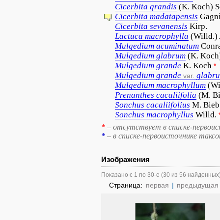
Cicerbita
grandis
(K. Koch) 
Cicerbita
madatapensis
Gagn
Cicerbita
sevanensis
Kirp.
Lactuca
macrophylla
(Willd.)
Mulgedium
acuminatum
Conr
Mulgedium
glabrum
(K. Koch
Mulgedium
grande
K. Koch
*
Mulgedium
grande
glabr
var.
Mulgedium
macrophyllum
(Wi
Prenanthes
cacaliifolia
(M. B
Sonchus
cacaliifolius
M. Bieb
Sonchus
macrophyllus
Willd.
*
– отсутствует в списке-первоис
*
– в списке-первоисточнике такс
Изображения
Показано с 1 по 30-е (30 из 56 найденных
Страница:
первая
|
предыдущая