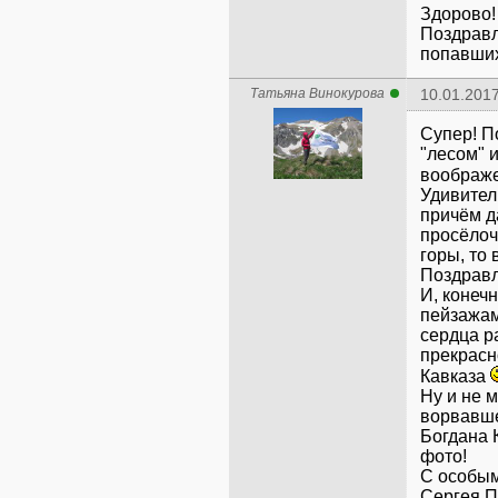
Здорово!
Поздравл
попавших
Татьяна Винокурова
10.01.2017
Супер! П
"лесом" 
воображ
Удивител
причём д
просёлоч
горы, то
Поздрав
И, конеч
пейзажам
сердца р
прекрасн
Кавказа
Ну и не 
ворвавше
Богдана 
фото!
С особым
Сергея П