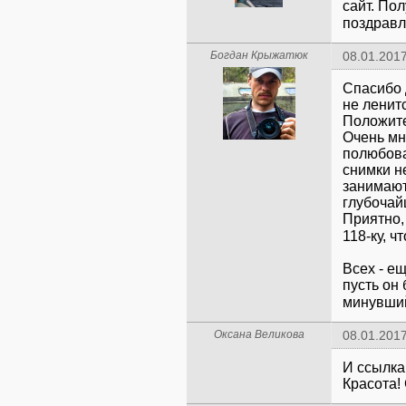
сайт. По
поздравл
Богдан Крыжатюк
08.01.2017
Спасибо 
не ленит
Положите
Очень мн
полюбова
снимки н
занимают
глубочай
Приятно,
118-ку, ч
Всех - е
пусть он
минувши
Оксана Великова
08.01.2017
И ссылка 
Красота! 