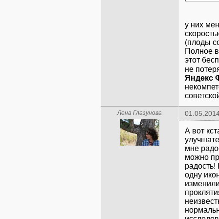
у них ме
скорость
(плоды с
Полное в
этот бесп
не потер
Яндекс 
некомпет
советско
Лена Глазунова
01.05.2014
А вот кст
улучшате
мне радо
можно пр
радость!
одну икон
изменили
прокляти
неизвест
нормальн
исследов