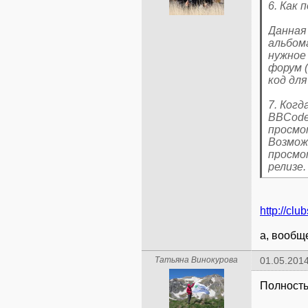
6. Как
Данная
альбом
нужное 
форум 
код дл
7. Ког
BBCode
просмо
Возмож
просмо
релизе.
http://clu
а, вообще
Татьяна Винокурова
01.05.2014
Полность