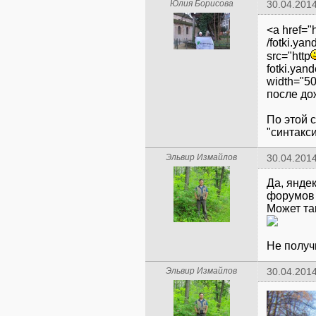
Юлия Борисова
30.04.2014
<a href="h
/fotki.ya
src="http
fotki.yan
width="50
после до
По этой 
"синтакс
Эльвир Измайлов
30.04.2014
Да, янде
форумов 
Не полу
Эльвир Измайлов
30.04.2014