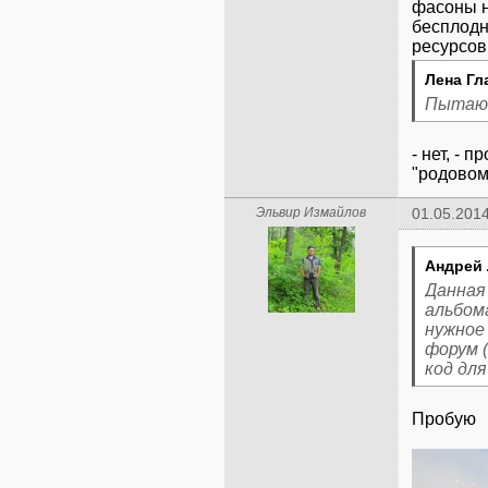
фасоны н
бесплодн
Лена Гл
Пытают
- нет, - 
"родовом
Эльвир Измайлов
01.05.2014
Андрей 
Данная
альбом
нужное 
форум 
код дл
Пробую