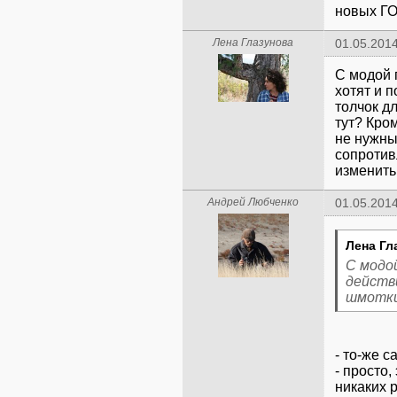
новых Г
Лена Глазунова
01.05.2014
С модой 
хотят и 
толчок д
тут? Кро
не нужны
сопротив
изменить
Андрей Любченко
01.05.2014
Лена Гл
С модо
действ
шмотки
- то-же 
- просто,
никаких 