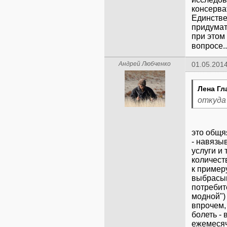
консерва
Единстве
придумат
при этом
вопросе.
Андрей Любченко
01.05.2014
Лена Гл
откуда
это общя
- навязы
услуги и
количест
к пример
выбрасыв
потребит
модной")
впрочем,
болеть -
ежемесяч