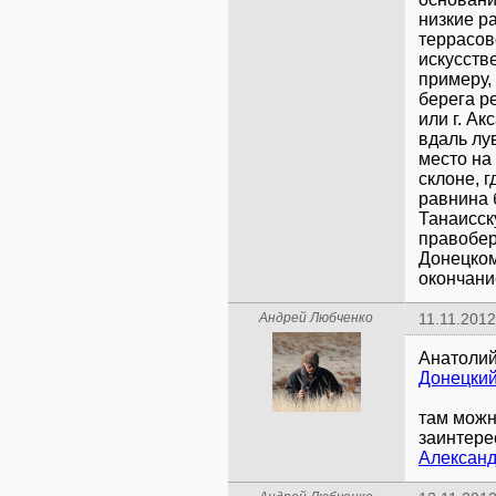
низкие р
террасов
искусств
примеру,
берега р
или г. А
вдаль лу
место на
склоне, 
равнина 
Танаисск
правобер
Донецком
окончани
Андрей Любченко
11.11.2012
Анатолий
Донецкий
там можн
заинтере
Александ