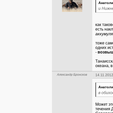
Анатол
и Нижн
как таков
есть нак
аккумуля
тоже само
одних ис
-
возвыш
Танаисск
океана, 
Александр Бронсков
14.11.2012
Анатол
в обихо
Может эт
течения 