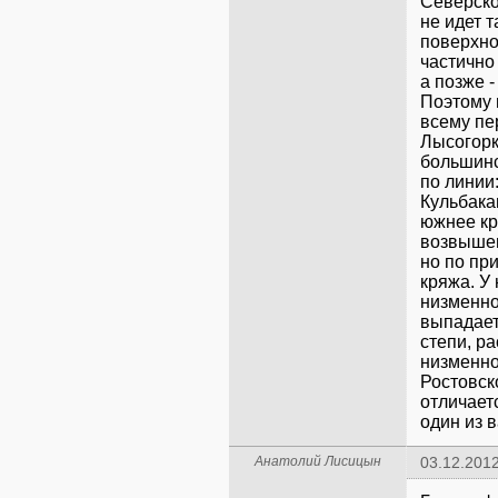
Северско
не идет т
поверхно
частично
а позже 
Поэтому 
всему пе
Лысогорк
большинс
по линии
Кульбака
южнее кр
возвышен
но по пр
кряжа. У
низменно
выпадает
степи, р
низменнос
Ростовск
отличает
один из 
Анатолий Лисицын
03.12.2012