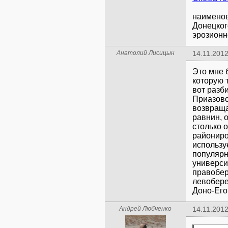
наименов
Донецког
эрозионн
Анатолий Лисицын
14.11.2012
Это мне 
которую 
вот разб
Приазовс
возвраща
равнин, 
столько 
райониро
использу
популярн
универси
правобер
левобере
Доно-Его
Андрей Любченко
14.11.2012