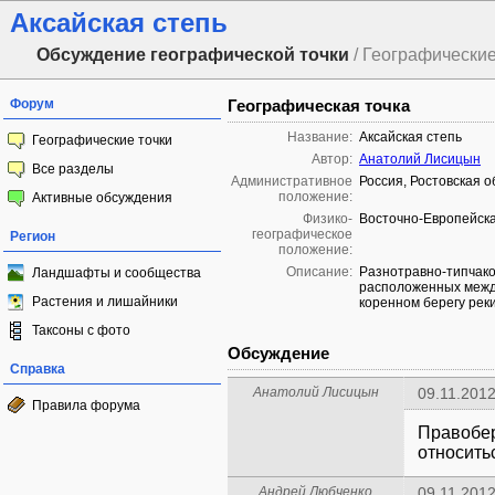
Аксайская степь
Обсуждение географической точки
/ Географические
Форум
Географическая точка
Название:
Аксайская степь
Географические точки
Автор:
Анатолий Лисицын
Все разделы
Административное
Россия, Ростовская о
положение:
Активные обсуждения
Физико-
Восточно-Европейска
географическое
Регион
положение:
Описание:
Разнотравно-типчако
Ландшафты и сообщества
расположенных между
Растения и лишайники
коренном берегу реки
Таксоны с фото
Обсуждение
Справка
Анатолий Лисицын
09.11.2012
Правила форума
Правобер
относить
Андрей Любченко
09.11.2012