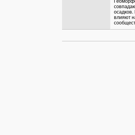
Геоморфо
совпадаю
осадков.
влияют н
сообщест