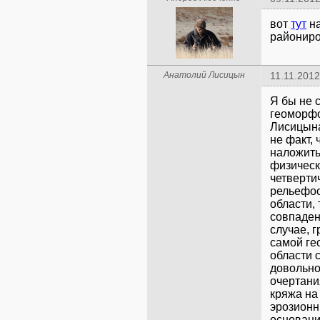
вот
тут
на
районир
Анатолий Лисицын
11.11.2012
Я бы не 
геоморфо
Лисицына
не факт,
наложить
физическ
четверти
рельефоо
области, 
совпаден
случае, 
самой ге
области 
довольно
очертани
кряжа на
эрозионн
основани