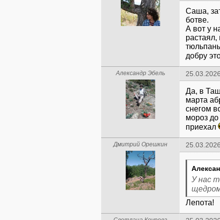
Саша, за
ботве.
А вот у н
растаял,
тюльпаны,
добру эт
Александр Эбель
25.03.2026
Да, в Та
марта аб
снегом вс
мороз до 
приехал
Дмитрий Орешкин
25.03.2026
Алексан
У нас 
щедром
Лепота!