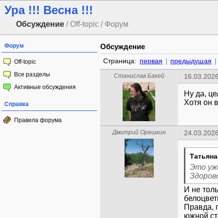
Ура !!! Весна !!!
Обсуждение
/ Off-topic / Форум
Форум
Обсуждение
Страница:
первая
|
предыдущая
|
Off-topic
Все разделы
Станислав Бакей
16.03.2026
Активные обсуждения
Ну да, ц
Хотя он 
Справка
Правила форума
Дмитрий Орешкин
24.03.2026
Татьяна
Это уже
Здорово
И не тол
белоцвет
Правда, 
южной ст