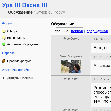
Ура !!! Весна !!!
Обсуждение
/ Off-topic / Форум
Форум
Обсуждение
Страница:
первая
|
предыдущая
|
Off-topic
Все разделы
Илья Оголь
14.04.2023
Активные обсуждения
Есть, но 
Справка
Лена Глазунова
14.04.2023
Правила форума
А всякие
Участники онлайн
Дмитрий Орешкин
Илья Оголь
15.04.2023
Рекоменд
способ сп
есть, пр
тем, что 
Илья Оголь
22.04.2023