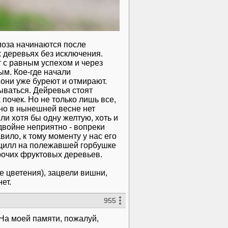
иоза начинаются после
ех деревьях без исключения.
т с равным успехом и через
ым. Кое-где начали
и они уже буреют и отмирают.
ываться. Дейревья стоят
 почек. Но не только лишь все,
 но в нынешней весне нет
сли хотя бы одну желтую, хоть и
вдвойне неприятно - вопреки
ило, к тому моменту у нас его
ницилл на полежавшей горбушке
прочих фруктовых деревьев.
е цветения), зацвели вишни,
ет.
955
 На моей памяти, пожалуй,