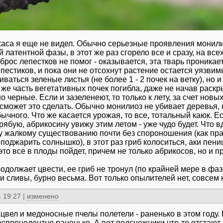
жаса я еще не видел. Обычно серьезные проявления монил
 латентной фазы, в этот же раз сгорело все и сразу, на вс
брос лепестков не помог - оказывается, эта тварь проникае
 пестиков, и пока они не отсохнут растение остается уязвим
ваться зеленые листья (не более 1 - 2 почек на ветку), но 
же часть вегетативных почек погибла, даже не начав раскр
 черные. Если и зазеленеют, то только к лету, за счет новых
 сможет это сделать. Обычно монилиоз не убивает деревья,
ычного. Что же касается урожая, то все, тотальный каюк. Е
рябую, абрикосину увижу этим летом - уже чудо будет. Что 
 жалкому существованию почти без спороношения (как прав
 поджарить солнышко), в этот раз гриб колоситься, аки пе
 это все в плоды пойдет, причем не только абрикосов, но и 
одолжает цвести, ее гриб не тронул (по крайней мере в фаз
и сливы, бурно весьма. Вот только опылителей нет, совсем н
 19:27
|
изменено
ацвел и медоносные пчелы полетели - раненько в этом году.
еспрецедентно раненько. А вот подснежники что-то отстают.