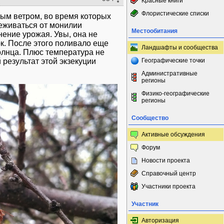
Красные книги
Флористические списки
ным ветром, во время которых
еживаться от монилии
Местообитания
нение урожая. Увы, она не
к. После этого поливало еще
Ландшафты и сообщества
солнца. Плюс температура не
результат этой экзекуции
Географические точки
Административные
регионы
Физико-географические
регионы
Сообщество
Активные обсуждения
Форум
Новости проекта
Справочный центр
Участники проекта
Участник
Авторизация