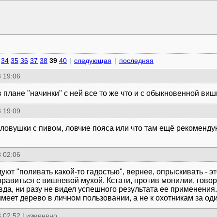
34
35
36
37
38
39
40
|
следующая
|
последняя
 19:06
в плане "начинки" с ней все то же что и с обыкновенной виш
 19:09
 ловушки с пивом, ловчие пояса или что там ещё рекоменду
 02:06
уют "поливать какой-то гадостью", вернее, опрыскивать - 
равиться с вишневой мухой. Кстати, против монилии, говоря
авда, ни разу не видел успешного результата ее применения.
имеет дерево в личном пользовании, а не к охотникам за од
 02:52
|
изменено