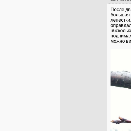
После дв
большая 
лепестки
оправдал
н6скольк
поднимал
можно ви