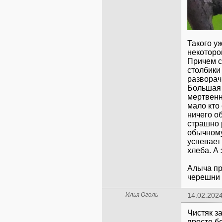
Такого у
некоторой
Причем с
столбики
разворачи
Большая 
мертвенно
мало кто
ничего об
страшно 
обычному
успевает
хлеба. А
Алыча пр
черешни 
Илья Оголь
14.02.2024
Чистяк з
просто б