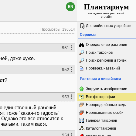
Плантариум
EN
определитель растений
онлайн
Для мобильных устройств
Просмотры: 196514
Сервисы
Определение растения
951
Поиск таксонов
ней, даже хуже.
Поиск регионов и точек
Проверка названий
952
Растения и лишайники
ют?
Загрузить изображение
953
Все фотографии
Неопределённые виды
это единственный рабочий
т, тоже "какая-то гадость"
Неопознанные особи
 Однако это все относится к
Галерея таксонов
ичалыми, таким как я.
Каталог таксонов
954