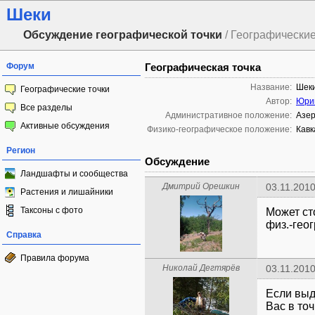
Шеки
Обсуждение географической точки
/ Географические
Форум
Географическая точка
Название:
Шек
Географические точки
Автор:
Юри
Все разделы
Административное положение:
Азер
Активные обсуждения
Физико-географическое положение:
Кавк
Регион
Обсуждение
Ландшафты и сообщества
Дмитрий Орешкин
03.11.2010
Растения и лишайники
Таксоны с фото
Может ст
физ.-гео
Справка
Правила форума
Николай Дегтярёв
03.11.2010
Если выде
Вас в точ