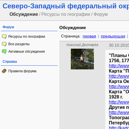
Северо-Западный федеральный ок
Обсуждение
/ Ресурсы по географии / Форум
Форум
Обсуждение
Страница:
первая
|
предыдущая
|
Ресурсы по географии
Все разделы
Николай Дегтярёв
30.10.2010
Активные обсуждения
"Планы С
1756, 177
Справка
Карта "П
Правила форума
http://w
Карта Ок
http://ww
Карта "О
1928 г.
http://ww
Другие 
Топогра
Петербур