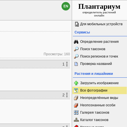
Плантариум
EN
определитель растений
онлайн
Для мобильных устройств
Сервисы
Определение растения
Поиск таксонов
Просмотры: 160
Поиск регионов и точек
1
Проверка названий
Растения и лишайники
Загрузить изображение
Все фотографии
2
Неопределённые виды
Неопознанные особи
Галерея таксонов
Каталог таксонов