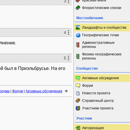
Красные книги
3
Флористические списки
Местообитания
Ландшафты и сообщества
4
Географические точки
лнение.
Административные
регионы
Физико-географические
5
регионы
ой был в Приэльбрусье. На его
Сообщество
Активные обсуждения
Форум
орума
|
Форум
|
Активные обсуждения
Новости проекта
Справочный центр
Участники проекта
Участник
Авторизация