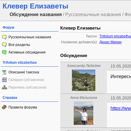
Клевер Елизаветы
Обсуждение названия
/ Русскоязычные названия / Ф
Форум
Клевер Елизаветы
Таксон:
Trifolium elizabeth
Русскоязычные названия
Название добавил(а):
Денис Мирин
Все разделы
Активные обсуждения
Обсуждение
Trifolium elizabethae
Александр Лебедев
15.05.2026
Описание таксона
Интересно
Галерея субтаксонов
Перечень субтаксонов
Справка
Анна Малыхина
15.05.2026
Правила форума
https://w