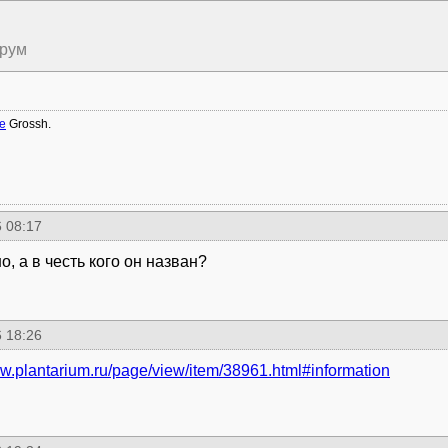
орум
ae
Grossh.
 08:17
, а в честь кого он назван?
 18:26
ww.plantarium.ru/page/view/item/38961.html#information