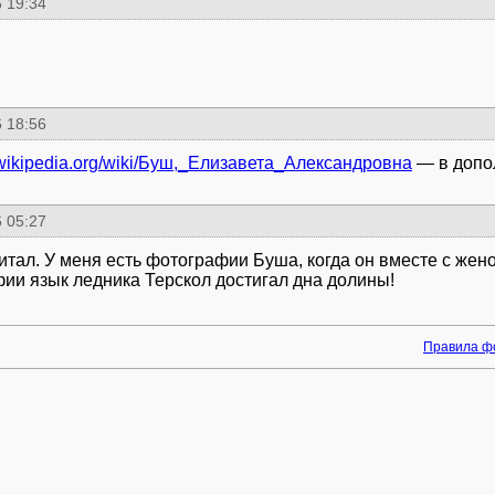
 19:34
 18:56
u.wikipedia.org/wiki/Буш,_Елизавета_Александровна
— в допо
 05:27
итал. У меня есть фотографии Буша, когда он вместе с жен
ии язык ледника Терскол достигал дна долины!
Правила ф