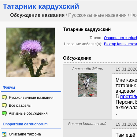
Татарник кардухский
Обсуждение названия
/ Русскоязычные названия / Ф
Татарник кардухский
Таксон:
Onopordum carduc
Название добавил(а):
Виктор Кишиневск
Обсуждение
Александр Эбель
19.01.2026
Мне каже
татарник
Форум
видовом 
В
протол
Русскоязычные названия
Персии. 
Все разделы
включала
.
Активные обсуждения
Виктор Кишиневский
19.01.2026
Onopordum carduchorum
Описание таксона
Там ещё