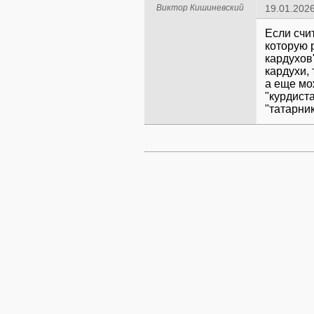
Виктор Кишиневский
19.01.2026
Если счит
которую 
кардухов"
кардухи, 
а еще мо
"курдист
"татарник