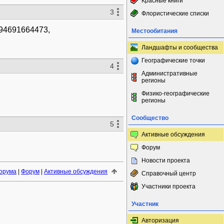
Красные книги
3
Флористические списки
994691664473,
Местообитания
Ландшафты и сообщества
Географические точки
4
Административные
регионы
Физико-географические
регионы
Сообщество
5
Активные обсуждения
Форум
Новости проекта
орума
|
Форум
|
Активные обсуждения
Справочный центр
Участники проекта
Участник
Авторизация