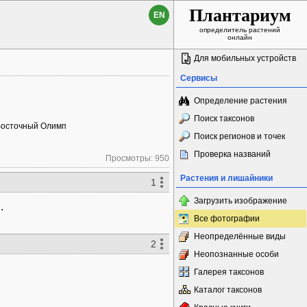
Плантариум
EN
определитель растений
онлайн
Для мобильных устройств
Сервисы
Определение растения
Поиск таксонов
 Восточный Олимп
Поиск регионов и точек
Проверка названий
Просмотры: 950
Растения и лишайники
1
Загрузить изображение
.
Все фотографии
Неопределённые виды
2
Неопознанные особи
Галерея таксонов
Каталог таксонов