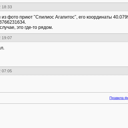
 18:33
 из фото приют "Спилиос Агапитос", его координаты 40.07
3766231634.
лучае, это где-то рядом.
 19:07
л.
 07:05
Правила ф