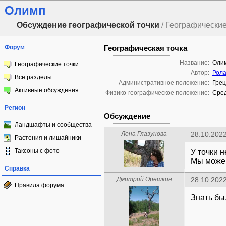
Олимп
Обсуждение географической точки
/ Географические
Форум
Географическая точка
Название:
Оли
Географические точки
Автор:
Рола
Все разделы
Административное положение:
Грец
Активные обсуждения
Физико-географическое положение:
Сред
Регион
Обсуждение
Ландшафты и сообщества
Лена Глазунова
28.10.2022
Растения и лишайники
Таксоны с фото
У точки н
Мы можем
Справка
Дмитрий Орешкин
28.10.2022
Правила форума
Знать бы