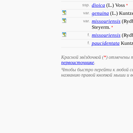
ssp.
dioica
(L.) Voss
*
var.
genuina
(L.) Kuntz
var.
missouriensis
(Rydb
Steyerm.
*
f.
missouriensis
(Rydb
f.
paucidentata
Kunt
Красной звёздочкой (
*
) отмечены 
первоисточнике
.
Чтобы быстро перейти к любой св
названию правой кнопкой мыши и 