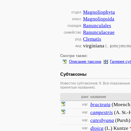
Magnoliophyta
отдел
Magnoliopsida
класс
Ranunculales
порядок
Ranunculaceae
семейство
Clematis
род
virginiana
отсутст
L.
вид
(
Смотри также:
Описание таксона
Галерея су
Субтаксоны
Известно субтаксонов: 9. Все показанные
принятые названия).
ранг
название
var.
bracteata
(Moench
var.
campestris
(A. St.-
var.
catesbyana
(Pursh)
var.
dioica
(L.) Kuntze
*