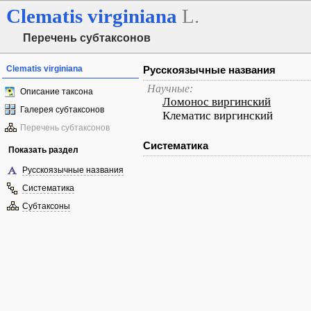
Clematis
virginiana
L.
Перечень субтаксонов
Clematis virginiana
Русскоязычные названия
Научные:
Описание таксона
Ломонос виргинский
Галерея субтаксонов
Клематис виргинский
Перечень субтаксонов
Систематика
Показать раздел
Русскоязычные названия
Систематика
Субтаксоны