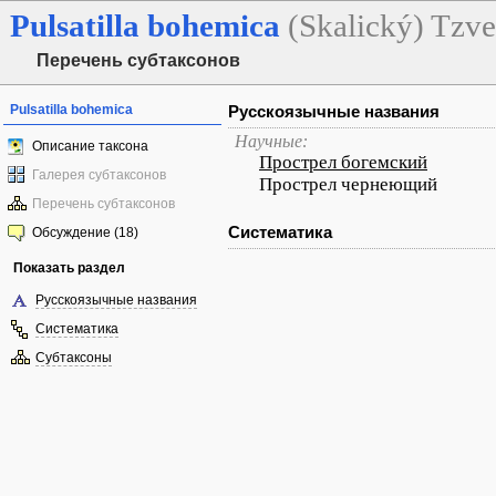
Pulsatilla
bohemica
(Skalický) Tzve
Перечень субтаксонов
Pulsatilla bohemica
Русскоязычные названия
Научные:
Описание таксона
Прострел богемский
Галерея субтаксонов
Прострел чернеющий
Перечень субтаксонов
Систематика
Обсуждение (18)
Показать раздел
Русскоязычные названия
Систематика
Субтаксоны