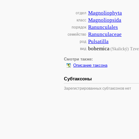
Magnoliophyta
отдел
Magnoliopsida
класс
Ranunculales
порядок
Ranunculaceae
семейство
Pulsatilla
род
bohemica
(Skalický) Tzve
вид
Смотри также:
Описание таксона
Субтаксоны
Зарегистрированных субтаксонов нет