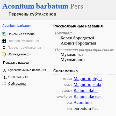
Aconitum
barbatum
Pers.
Перечень субтаксонов
Aconitum barbatum
Русскоязычные названия
Научные:
Описание таксона
Борец бородатый
Галерея субтаксонов
Аконит бородатый
Перечень субтаксонов
Ограниченно распространённые:
Мухоморка
Обсуждение (6)
Мухоморник
Показать раздел
Русскоязычные названия
Систематика
Систематика
Magnoliophyta
отдел
Субтаксоны
Magnoliopsida
класс
Ranunculales
порядок
Ranunculaceae
семейство
Aconitum
род
barbatum
Pers.
вид