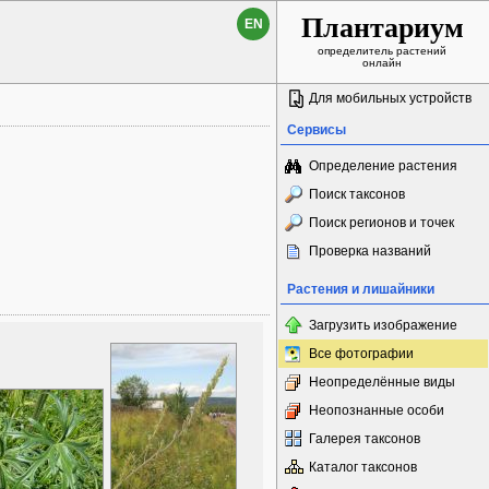
Плантариум
EN
определитель растений
онлайн
Для мобильных устройств
Сервисы
Определение растения
Поиск таксонов
Поиск регионов и точек
Проверка названий
Растения и лишайники
Загрузить изображение
Все фотографии
Неопределённые виды
Неопознанные особи
Галерея таксонов
Каталог таксонов