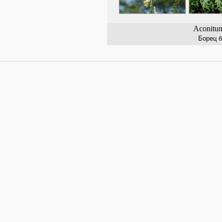
Aconitu
Борец 