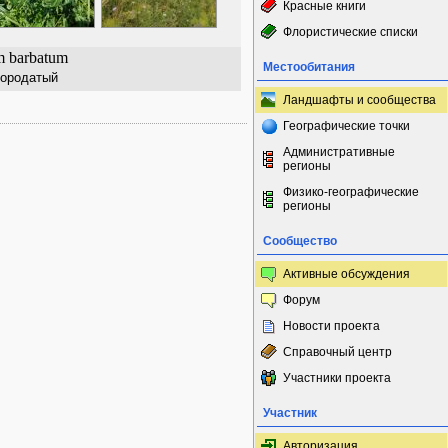
Красные книги
Флористические списки
m barbatum
Местообитания
бородатый
Ландшафты и сообщества
Географические точки
Административные
регионы
Физико-географические
регионы
Сообщество
Активные обсуждения
Форум
Новости проекта
Справочный центр
Участники проекта
Участник
Авторизация