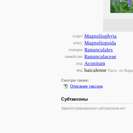
Magnoliophyta
отдел
Magnoliopsida
класс
Ranunculales
порядок
Ranunculaceae
семейство
Aconitum
род
baicalense
Turcz. ex Rapa
вид
Смотри также:
Описание таксона
Субтаксоны
Зарегистрированных субтаксонов нет