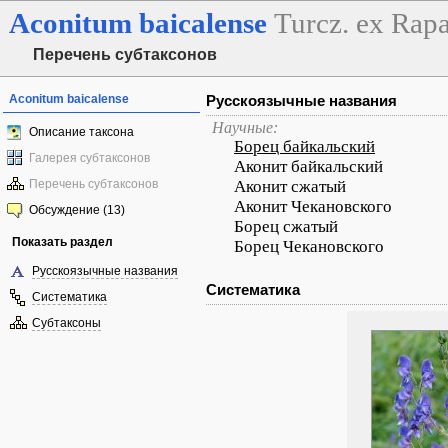
Aconitum
baicalense
Turcz. ex Rapa
Перечень субтаксонов
Aconitum baicalense
Русскоязычные названия
Научные:
Описание таксона
Борец байкальский
Галерея субтаксонов
Аконит байкальский
Перечень субтаксонов
Аконит сжатый
Аконит Чекановского
Обсуждение (13)
Борец сжатый
Показать раздел
Борец Чекановского
Русскоязычные названия
Систематика
Систематика
Субтаксоны