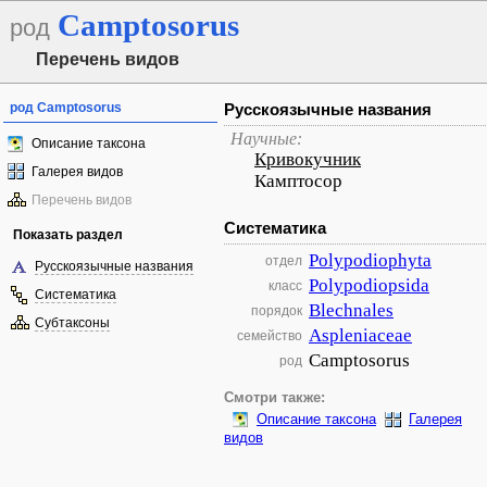
Camptosorus
род
Перечень видов
род Camptosorus
Русскоязычные названия
Научные:
Описание таксона
Кривокучник
Галерея видов
Камптосор
Перечень видов
Систематика
Показать раздел
Polypodiophyta
отдел
Русскоязычные названия
Polypodiopsida
класс
Систематика
Blechnales
порядок
Субтаксоны
Aspleniaceae
семейство
Camptosorus
род
Смотри также:
Описание таксона
Галерея
видов