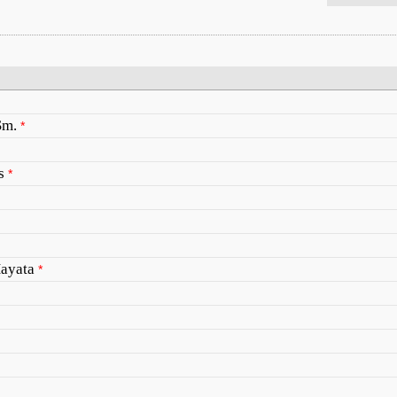
Sm.
*
s
*
ayata
*