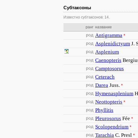
Субтаксоны
Известно субтаксонов: 14.
ранг
название
род
Antigramma
*
род
Asplenidictyum
J. 
род
Asplenium
род
Caenopteris
Bergiu
род
Camptosorus
род
Ceterach
род
Darea
Juss.
*
род
Hymenasplenium
H
род
Neottopteris
*
род
Phyllitis
род
Pleurosorus
Fée
*
род
Scolopendrium
*
род
Tarachia
C. Presl
*