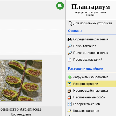
Плантариум
EN
определитель растений
онлайн
Для мобильных устройств
Сервисы
Определение растения
Поиск таксонов
Поиск регионов и точек
Проверка названий
Растения и лишайники
Загрузить изображение
Все фотографии
Неопределённые виды
Неопознанные особи
Галерея таксонов
семейство Aspleniaceae
Каталог таксонов
Костенцовые