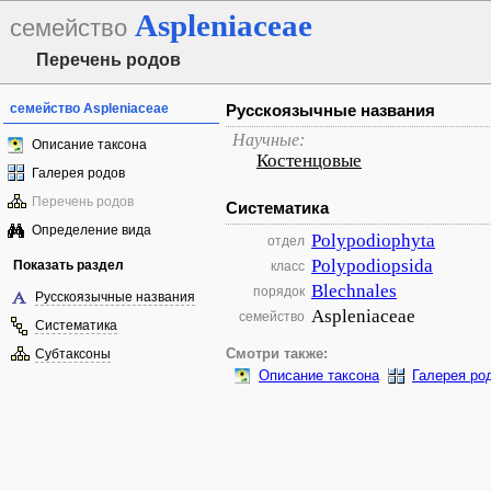
Aspleniaceae
семейство
Перечень родов
семейство Aspleniaceae
Русскоязычные названия
Научные:
Описание таксона
Костенцовые
Галерея родов
Перечень родов
Систематика
Определение вида
Polypodiophyta
отдел
Polypodiopsida
Показать раздел
класс
Blechnales
порядок
Русскоязычные названия
Aspleniaceae
семейство
Систематика
Субтаксоны
Смотри также:
Описание таксона
Галерея ро