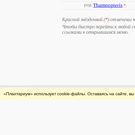
род
Thamnopteris
*
Красной звёздочкой (
*
) отмечены 
Чтобы быстро перейти к любой свя
ссылками в открывшимся меню.
Обратная связь
«Плантариум» использует cookie-файлы. Оставаясь на сайте, вы