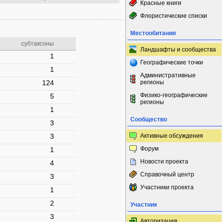
Красные книги
Флористические списки
Местообитания
субтаксоны
Ландшафты и сообщества
1
Географические точки
1
Административные
124
регионы
Физико-географические
5
регионы
1
Сообщество
3
3
Активные обсуждения
Форум
1
Новости проекта
4
Справочный центр
3
Участники проекта
1
2
Участник
3
Авторизация