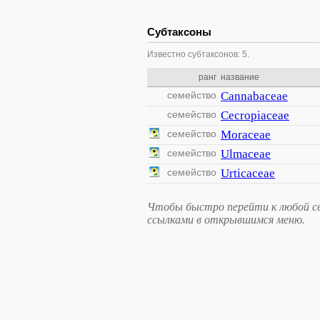
Субтаксоны
Известно субтаксонов: 5.
ранг
название
семейство
Cannabaceae
семейство
Cecropiaceae
семейство
Moraceae
семейство
Ulmaceae
семейство
Urticaceae
Чтобы быстро перейти к любой свя
ссылками в открывшимся меню.