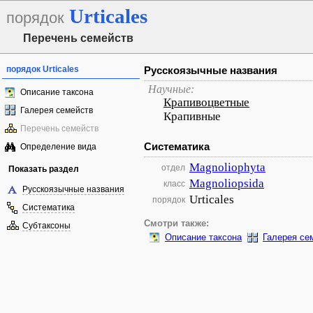
Urticales
порядок
Перечень семейств
порядок Urticales
Русскоязычные названия
Научные:
Описание таксона
Крапивоцветные
Галерея семейств
Крапивные
Перечень семейств
Систематика
Определение вида
Magnoliophyta
отдел
Показать раздел
Magnoliopsida
класс
Русскоязычные названия
Urticales
порядок
Систематика
Смотри также:
Субтаксоны
Описание таксона
Галерея се