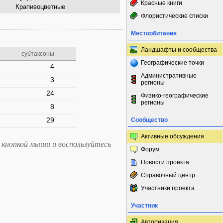
Красные книги
Крапивоцветные
Флористические списки
Местообитания
Ландшафты и сообщества
субтаксоны
Географические точки
4
Административные
3
регионы
24
Физико-географические
регионы
8
29
Сообщество
Активные обсуждения
 кнопкой мыши и воспользуйтесь
Форум
Новости проекта
Справочный центр
Участники проекта
Участник
Авторизация