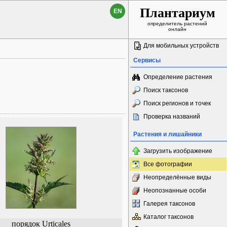
Плантариум
EN
определитель растений
онлайн
Для мобильных устройств
Сервисы
Определение растения
Поиск таксонов
Поиск регионов и точек
Проверка названий
Растения и лишайники
Загрузить изображение
Все фотографии
Неопределённые виды
Неопознанные особи
Галерея таксонов
Каталог таксонов
порядок Urticales