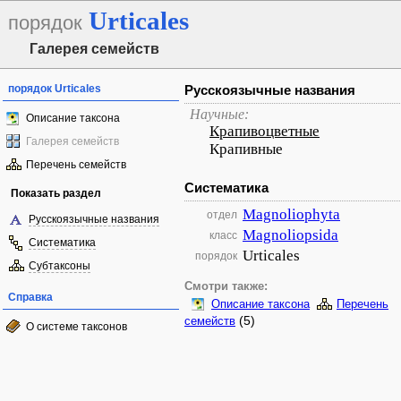
Urticales
порядок
Галерея семейств
порядок Urticales
Русскоязычные названия
Научные:
Описание таксона
Крапивоцветные
Галерея семейств
Крапивные
Перечень семейств
Систематика
Показать раздел
Magnoliophyta
отдел
Русскоязычные названия
Magnoliopsida
класс
Систематика
Urticales
порядок
Субтаксоны
Смотри также:
Справка
Описание таксона
Перечень
(5)
семейств
О системе таксонов