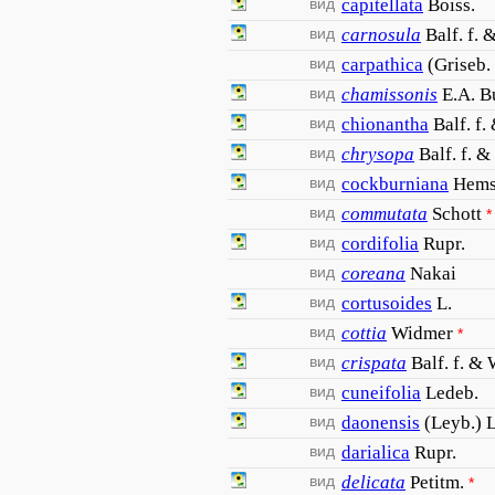
вид
capitellata
Boiss.
вид
carnosula
Balf. f. 
вид
carpathica
(Griseb.
вид
chamissonis
E.A. B
вид
chionantha
Balf. f.
вид
chrysopa
Balf. f. &
вид
cockburniana
Hems
вид
commutata
Schott
*
вид
cordifolia
Rupr.
вид
coreana
Nakai
вид
cortusoides
L.
вид
cottia
Widmer
*
вид
crispata
Balf. f. &
вид
cuneifolia
Ledeb.
вид
daonensis
(Leyb.) 
вид
darialica
Rupr.
вид
delicata
Petitm.
*