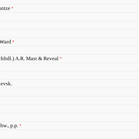
untze
*
-Ward
*
hltdl.) A.R. Mast & Reveal
*
*
evsk.
hw., p.p.
*