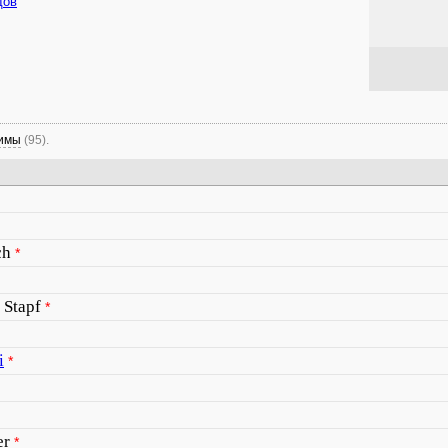
дов
нимы
(95).
ch
*
 Stapf
*
i
*
er
*