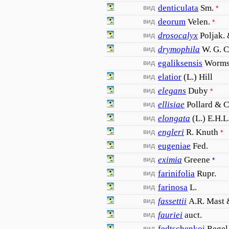
вид
denticulata
Sm.
*
вид
deorum
Velen.
*
вид
drosocalyx
Poljak. 
вид
drymophila
W. G. C
вид
egaliksensis
Worms
вид
elatior
(L.) Hill
вид
elegans
Duby
*
вид
ellisiae
Pollard & C
вид
elongata
(L.) E.H.L
вид
engleri
R. Knuth
*
вид
eugeniae
Fed.
вид
eximia
Greene
*
вид
farinifolia
Rupr.
вид
farinosa
L.
вид
fassettii
A.R. Mast 
вид
fauriei
auct.
вид
fedtschenkoi
Regel