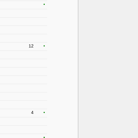
•
12
•
4
•
•