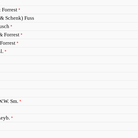
& Forrest
*
 & Schenk) Fuss
usch
*
 & Forrest
*
 Forrest
*
l.
*
 W.W. Sm.
*
Leyb.
*