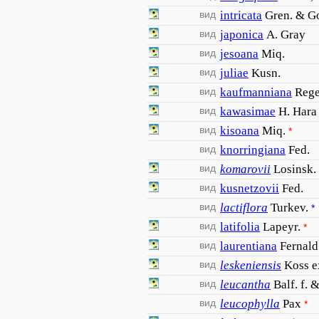
вид
intricata
Gren. & G
вид
japonica
A. Gray
вид
jesoana
Miq.
вид
juliae
Kusn.
вид
kaufmanniana
Rege
вид
kawasimae
H. Hara
вид
kisoana
Miq.
*
вид
knorringiana
Fed.
вид
komarovii
Losinsk.
вид
kusnetzovii
Fed.
вид
lactiflora
Turkev.
*
вид
latifolia
Lapeyr.
*
вид
laurentiana
Fernald
вид
leskeniensis
Koss e
вид
leucantha
Balf. f. 
вид
leucophylla
Pax
*