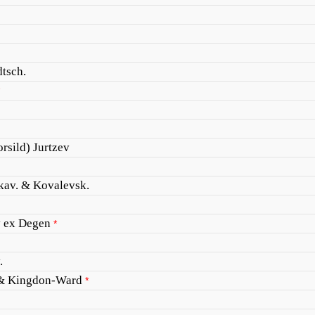
dtsch.
orsild) Jurtzev
kav. & Kovalevsk.
 ex Degen
*
.
. & Kingdon-Ward
*