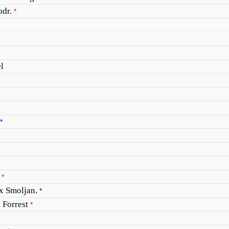
odr.
*
l
*
*
x Smoljan.
*
& Forrest
*