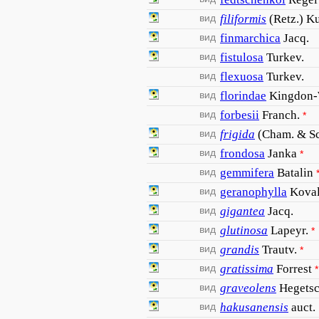
вид
filiformis
(Retz.) K
вид
finmarchica
Jacq.
вид
fistulosa
Turkev.
вид
flexuosa
Turkev.
вид
florindae
Kingdon
вид
forbesii
Franch.
*
вид
frigida
(Cham. & Sc
вид
frondosa
Janka
*
вид
gemmifera
Batalin
вид
geranophylla
Koval
вид
gigantea
Jacq.
вид
glutinosa
Lapeyr.
*
вид
grandis
Trautv.
*
вид
gratissima
Forrest
*
вид
graveolens
Hegetsc
вид
hakusanensis
auct.