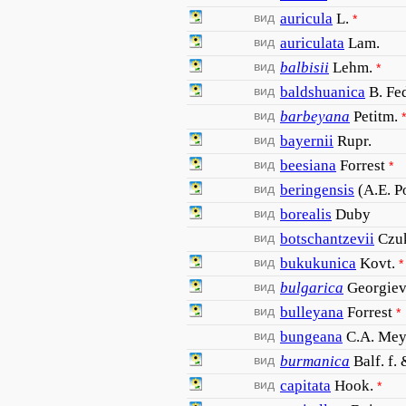
вид
auricula
L.
*
вид
auriculata
Lam.
вид
balbisii
Lehm.
*
вид
baldshuanica
B. Fe
вид
barbeyana
Petitm.
*
вид
bayernii
Rupr.
вид
beesiana
Forrest
*
вид
beringensis
(A.E. P
вид
borealis
Duby
вид
botschantzevii
Czu
вид
bukukunica
Kovt.
*
вид
bulgarica
Georgiev
вид
bulleyana
Forrest
*
вид
bungeana
C.A. Mey
вид
burmanica
Balf. f
вид
capitata
Hook.
*