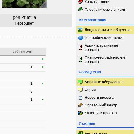
Красные книги
Флористические списки
род Primula
Местообитания
Первоцвет
Ландшафты и сообщества
Географические точки
Административные
регионы
субтаксоны
Физико-географические
•
регионы
1
•
Сообщество
Активные обсуждения
1
•
Форум
3
Новости проекта
1
•
Справочный центр
Участники проекта
Участник
Авторизация