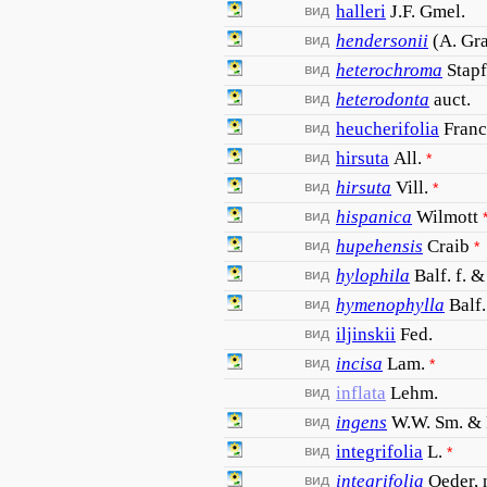
вид
halleri
J.F. Gmel.
вид
hendersonii
(A. Gr
вид
heterochroma
Stapf
вид
heterodonta
auct.
вид
heucherifolia
Franc
вид
hirsuta
All.
*
вид
hirsuta
Vill.
*
вид
hispanica
Wilmott
вид
hupehensis
Craib
*
вид
hylophila
Balf. f. &
вид
hymenophylla
Balf.
вид
iljinskii
Fed.
вид
incisa
Lam.
*
вид
inflata
Lehm.
вид
ingens
W.W. Sm. & 
вид
integrifolia
L.
*
вид
integrifolia
Oeder, 