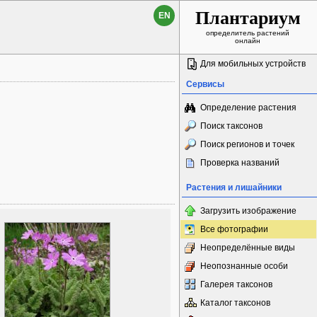
Плантариум
EN
определитель растений
онлайн
Для мобильных устройств
Сервисы
Определение растения
Поиск таксонов
Поиск регионов и точек
Проверка названий
Растения и лишайники
Загрузить изображение
Все фотографии
Неопределённые виды
Неопознанные особи
Галерея таксонов
Каталог таксонов