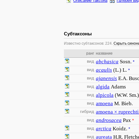
Описание таксона
Галерея ви
Субтаксоны
Известно субтаксонов: 224.
Скрыть сино
ранг
название
вид
abchasica
Sosn.
*
вид
acaulis
(L.) L.
*
вид
ajanensis
E.A. Bus
вид
algida
Adams
вид
alpicola
(W.W. Sm.)
вид
amoena
M. Bieb.
гибрид
amoena × ruprechti
вид
androsacea
Pax
*
вид
arctica
Koidz.
*
вид
aureata
H.R. Fletch