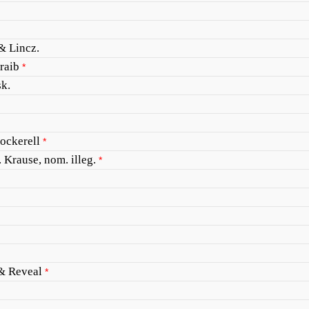
& Lincz.
raib
*
k.
ockerell
*
. Krause, nom. illeg.
*
& Reveal
*