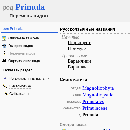
Primula
род
Перечень видов
род Primula
Русскоязычные названия
Научные:
Описание таксона
Первоцвет
Галерея видов
Примула
Перечень видов
Тривиальные:
Баранчики
Определение вида
Барашки
Показать раздел
Русскоязычные названия
Систематика
Систематика
Magnoliophyta
отдел
Субтаксоны
Magnoliopsida
класс
Primulales
порядок
Primulaceae
семейство
Primula
род
Смотри также: