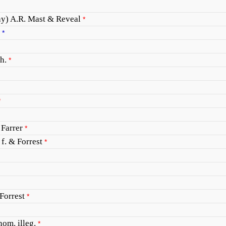
ay) A.R. Mast & Reveal
*
*
h.
*
*
 Farrer
*
 f. & Forrest
*
Forrest
*
nom. illeg.
*