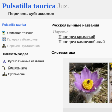
Pulsatilla
taurica
Juz.
Перечень субтаксонов
Pulsatilla taurica
Русскоязычные названия
Научные:
Описание таксона
Прострел крымский
Галерея субтаксонов
Прострел камнелюбивый
Перечень субтаксонов
Систематика
Показать раздел
Русскоязычные названия
Систематика
Субтаксоны