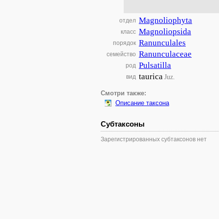
Magnoliophyta
отдел
Magnoliopsida
класс
Ranunculales
порядок
Ranunculaceae
семейство
Pulsatilla
род
taurica
Juz.
вид
Смотри также:
Описание таксона
Субтаксоны
Зарегистрированных субтаксонов нет