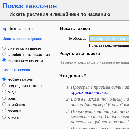
Поиск таксонов
Искать растения и лишайники по названию
Искать таксон
Искать в тексте
По образцу:
Искать по совпадению
Показать рекомендации 
с началом названия
Результаты поиска
с любой частью названия
с названием целиком
Ни одного подходящего названия не найд
Область поиска
Что делать?
любые таксоны
подвидовые таксоны
Проверьте правильность нап
других источниках
).
виды
роды
Если вы искали по полному н
части (например "Poa an" вм
семейства
Попробуйте найти родительск
порядки
семейство и т.п.) и проверьт
классы
интересующий вас таксон в 
Посмотрите список синонимо