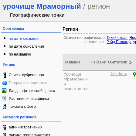
урочище Мраморный
/ регион
Географические точки
Сортировка
Регион
Физико-географическое
Тихий океан
,
Япо
по дате создания
положение:
Рейд Паллада
,
у
по дате обновления
по названию
Название
Пейзажи
Обитатели
Регион
Урочище
150 фото
Список субрегионов
Мраморный
Географические точки
и
окрестности
Ландшафты и сообщества
Растения и лишайники
Таксоны с фото
Каталоги регионов
административных
физико-географических