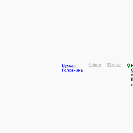
Вулкан
6 фото
53 фото
Головнина
г