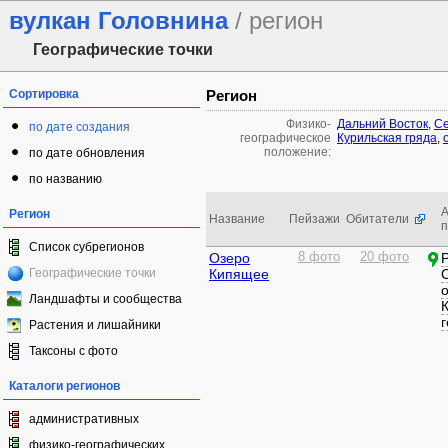
вулкан Головнина
/ регион
Географические точки
Сортировка
Регион
Физико-
Дальний Восток
,
Се
по дате создания
географическое
Курильская гряда
,
положение:
по дате обновления
по названию
А
Регион
Название
Пейзажи
Обитатели
Список субрегионов
Озеро
8 фото
20 фото
Географические точки
Кипящее
Ландшафты и сообщества
г
Растения и лишайники
Таксоны с фото
Каталоги регионов
административных
физико-географических