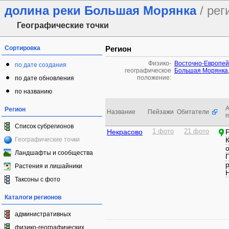
долина реки Большая Морянка
/ рег
Географические точки
Сортировка
Регион
Физико-
Восточно-Европей
по дате создания
географическое
Большая Морянка
положение:
по дате обновления
по названию
А
Регион
Название
Пейзажи
Обитатели
Список субрегионов
Некрасово
1 фото
21 фото
Географические точки
Ландшафты и сообщества
Растения и лишайники
Таксоны с фото
Каталоги регионов
административных
физико-географических