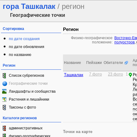
гора Ташкалак
/ регион
Географические точки
Сортировка
Регион
Физико-географическое
Восточно-Ев
по дате создания
положение:
полуостров
,
по дате обновления
по названию
Ад
Название
Пейзажи
Обитатели
п
Регион
Ташкалак
7 фото
23 фото
1
Р
Список субрегионов
Р
Географические точки
К
Л
Ландшафты и сообщества
р
В
Растения и лишайники
с
Таксоны с фото
п
о
Каталоги регионов
с
административных
Точки на карте
физико-географических