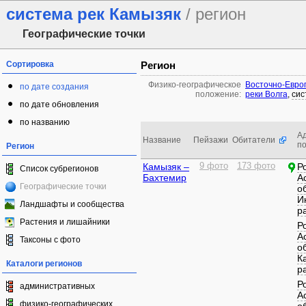
система рек Камызяк
/ регион
Географические точки
Сортировка
Регион
Физико-географическое
Восточно-Евро
по дате создания
положение:
реки Волга
,
сис
по дате обновления
по названию
А
Название
Пейзажи
Обитатели
п
Регион
Камызяк –
9 фото
173 фото
Р
Список субрегионов
Бахтемир
А
Географические точки
о
И
Ландшафты и сообщества
р
Растения и лишайники
Р
А
Таксоны с фото
о
К
Каталоги регионов
р
Р
административных
А
физико-географических