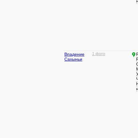
Впадение
1 фото
Сахыньи