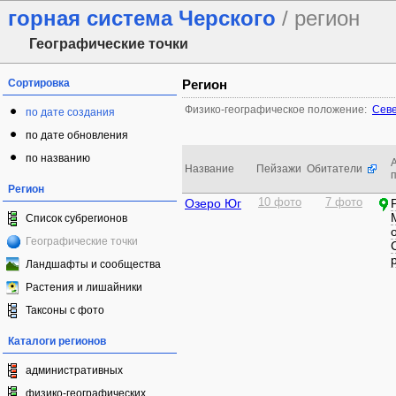
горная система Черского
/ регион
Географические точки
Сортировка
Регион
Физико-географическое положение:
Севе
по дате создания
по дате обновления
по названию
Название
Пейзажи
Обитатели
Регион
Озеро Юг
10 фото
7 фото
Список субрегионов
Географические точки
Ландшафты и сообщества
Растения и лишайники
Таксоны с фото
Каталоги регионов
административных
физико-географических