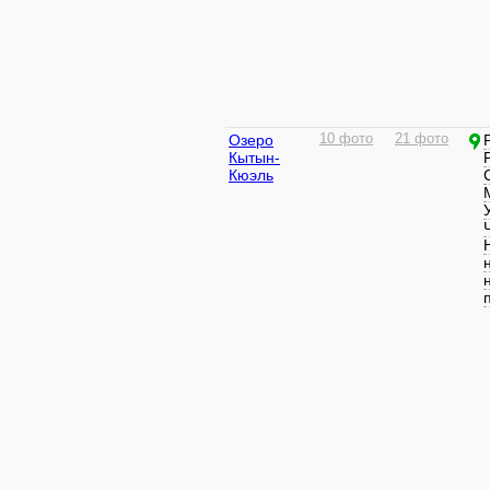
Озеро
10 фото
21 фото
Кытын-
Кюэль