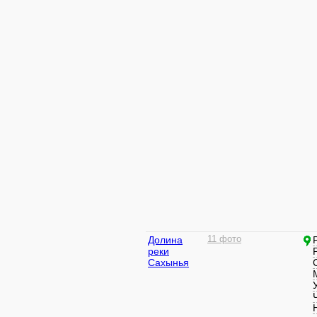
Долина
11 фото
реки
Сахынья