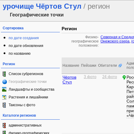
урочище Чёртов Стул
/ регион
Географические точки
Сортировка
Регион
Физико-
Северная и Средн
по дате создания
географическое
Онежского озера
,
г
положение:
по дате обновления
по названию
Адм
Регион
Название
Пейзажи
Обитатели
пол
Список субрегионов
Чёртов
3 фото
24 фото
Рос
Географические точки
Стул
Рес
Кар
Ландшафты и сообщества
Пет
рай
Растения и лишайники
Со
Таксоны с фото
пам
при
«Чё
Каталоги регионов
административных
физико-географических