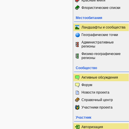
Красные книги
Флористические списки
Местообитания
Ландшафты и сообщества
Географические точки
Административные
регионы
Физико-географические
регионы
Сообщество
Активные обсуждения
Форум
Новости проекта
Справочный центр
Участники проекта
Участник
Авторизация