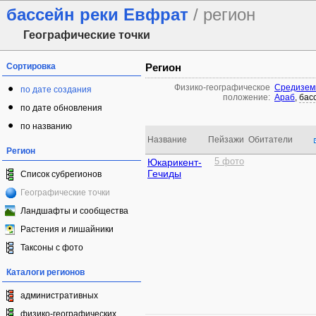
бассейн реки Евфрат
/ регион
Географические точки
Сортировка
Регион
Физико-географическое
Средизем
по дате создания
положение:
Араб
,
бас
по дате обновления
по названию
Название
Пейзажи
Обитатели
Регион
Юкарикент-
5 фото
Гечиды
Список субрегионов
Географические точки
Ландшафты и сообщества
Растения и лишайники
Таксоны с фото
Каталоги регионов
административных
физико-географических