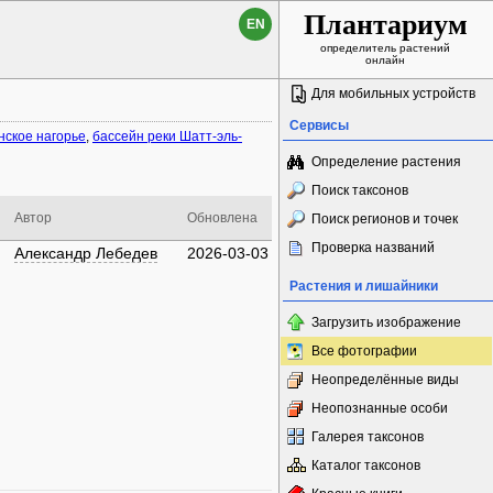
Плантариум
EN
определитель растений
онлайн
Для мобильных устройств
Сервисы
нское нагорье
,
бассейн реки Шатт-эль-
Определение растения
Поиск таксонов
Автор
Обновлена
Поиск регионов и точек
Проверка названий
Александр Лебедев
2026-03-03
Растения и лишайники
Загрузить изображение
Все фотографии
Неопределённые виды
Неопознанные особи
Галерея таксонов
Каталог таксонов