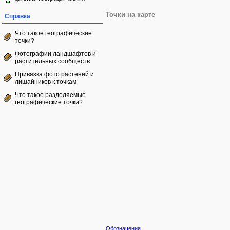
Точки на карте
Справка
Что такое географические
точки?
Фотографии ландшафтов и
растительных сообществ
Привязка фото растений и
лишайников к точкам
Что такое разделяемые
географические точки?
Обозначения