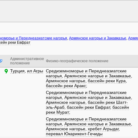
номорье и Переднеазиатские нагорья
,
Армянское нагорье и Закавказье
,
Армя
сейн реки Евфрат
Административное
Физико-географическое положение
положение
Турция
,
ил Агры
Средиземноморье и Переднеазиатские
нагорья
,
Армянское нагорье и Закавказье
,
Армянское нагорье
,
бассейн реки Кура
,
бассейн реки Аракс
;
Средиземноморье и Переднеазиатские
нагорья
,
Армянское нагорье и Закавказье
,
Армянское нагорье
,
бассейн реки Шатт-
эль-Араб
,
бассейн реки Евфрат
,
бассейн
реки Мурат
;
Средиземноморье и Переднеазиатские
нагорья
,
Армянское нагорье и Закавказье
,
Армянское нагорье
,
хребет Агрыдаг
,
перевал Юкарикент-Гечиды