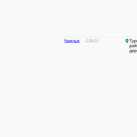
Чамлык
2 фото
Тур
рай
дер