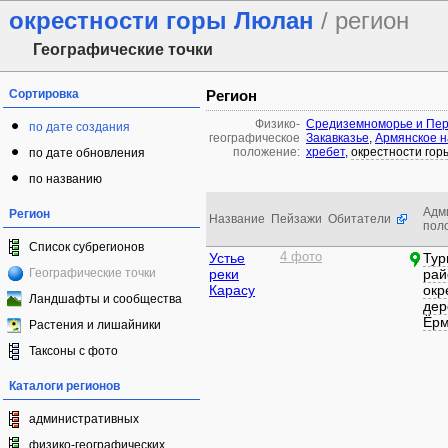
окрестности горы Люлан
/ регион
Географические точки
Сортировка
Регион
Физико-
Средиземноморье и Пер
по дате создания
географическое
Закавказье
,
Армянское н
положение:
хребет
,
окрестности гор
по дате обновления
по названию
Адм
Регион
Название
Пейзажи
Обитатели
пол
Список субрегионов
Устье
4 фото
Тур
Географические точки
реки
рай
Карасу
окр
Ландшафты и сообщества
дер
Ёр
Растения и лишайники
Таксоны с фото
Каталоги регионов
административных
физико-географических