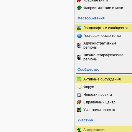
Красные книги
Флористические списки
Местообитания
Ландшафты и сообщества
Географические точки
Административные
регионы
Физико-географические
регионы
Сообщество
Активные обсуждения
Форум
Новости проекта
Справочный центр
Участники проекта
Участник
Авторизация