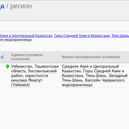
ща
/ регион
Азия и Центральный Казахстан
,
Горы Средней Азии и Казахстана
,
Тянь-Шань
ого водохранилища
Административное
Физико-географическое положение
положение
Узбекистан
,
Ташкентская
Средняя Азия и Центральный
область
,
Бостанлыкский
Казахстан
,
Горы Средней Азии и
район
,
окрестности
Казахстана
,
Тянь-Шань
,
Западный
кишлака Яккатут
Тянь-Шань
,
бассейн Чарвакского
(Yakkatut)
водохранилища