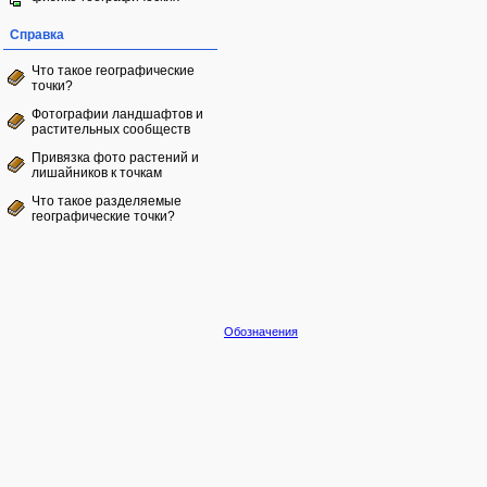
Справка
Что такое географические
точки?
Фотографии ландшафтов и
растительных сообществ
Привязка фото растений и
лишайников к точкам
Что такое разделяемые
географические точки?
Обозначения