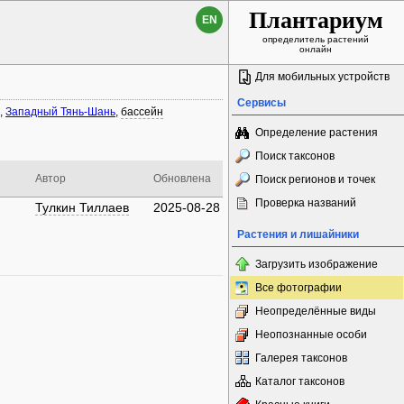
Плантариум
EN
определитель растений
онлайн
Для мобильных устройств
Сервисы
,
Западный Тянь-Шань
,
бассейн
Определение растения
Поиск таксонов
Автор
Обновлена
Поиск регионов и точек
Проверка названий
Тулкин Тиллаев
2025-08-28
Растения и лишайники
Загрузить изображение
Все фотографии
Неопределённые виды
Неопознанные особи
Галерея таксонов
Каталог таксонов