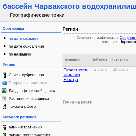
бассейн Чарвакского водохранили
Географические точки
Сортировка
Регион
Физико-географическое
Средняя 
по дате создания
положение:
Чарвакск
по дате обновления
по названию
Название
Пейзажи
Обитатели
Регион
Окрестности
2 фото
29 фото
кишлака
Список субрегионов
Яккатут
Географические точки
Ландшафты и сообщества
Растения и лишайники
Точки на карте
Таксоны с фото
Каталоги регионов
административных
физико-географических