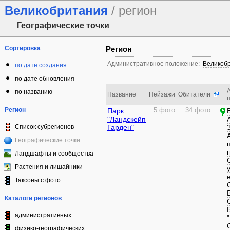
Великобритания
/ регион
Географические точки
Сортировка
Регион
Административное положение:
Великоб
по дате создания
по дате обновления
по названию
Название
Пейзажи
Обитатели
Регион
Парк
5 фото
34 фото
"Ландскейп
Список субрегионов
Гарден"
Географические точки
Ландшафты и сообщества
Растения и лишайники
Таксоны с фото
Каталоги регионов
административных
физико-географических