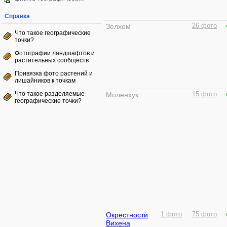
Справка
Зелхем
26 фото
Что такое географические
точки?
Фотографии ландшафтов и
растительных сообществ
Привязка фото растений и
лишайников к точкам
Что такое разделяемые
Моленхук
15 фото
географические точки?
Окрестности
1 фото
75 фото
Вихена