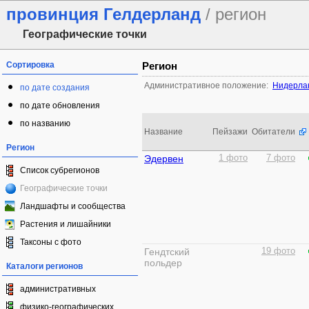
провинция Гелдерланд
/ регион
Географические точки
Сортировка
Регион
Административное положение:
Нидерла
по дате создания
по дате обновления
по названию
Название
Пейзажи
Обитатели
Регион
Эдервен
1 фото
7 фото
Список субрегионов
Географические точки
Ландшафты и сообщества
Растения и лишайники
Таксоны с фото
Гендтский
19 фото
польдер
Каталоги регионов
административных
физико-географических