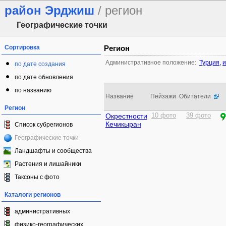
район Эрджиш
/ регион
Географические точки
Сортировка
Регион
Административное положение:
Турция
,
и
по дате создания
по дате обновления
по названию
Название
Пейзажи
Обитатели
Регион
Окрестности
10 фото
39 фото
Кечикыран
Список субрегионов
Географические точки
Ландшафты и сообщества
Растения и лишайники
Таксоны с фото
Каталоги регионов
административных
физико-географических