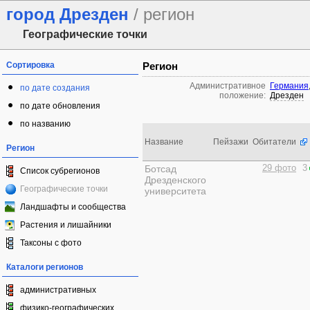
город Дрезден
/ регион
Географические точки
Сортировка
Регион
Административное
Германия
по дате создания
положение:
Дрезден
по дате обновления
по названию
Название
Пейзажи
Обитатели
Регион
Ботсад
29 фото
3
Список субрегионов
Дрезденского
Географические точки
университета
Ландшафты и сообщества
Растения и лишайники
Таксоны с фото
Каталоги регионов
административных
физико-географических