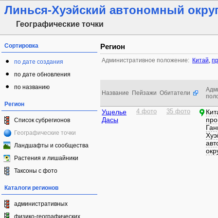
Линься-Хуэйский автономный окру
Географические точки
Сортировка
Регион
Административное положение:
Китай
,
пр
по дате создания
по дате обновления
по названию
Адм
Название
Пейзажи
Обитатели
пол
Регион
Ущелье
4 фото
35 фото
Кит
Дасы
про
Список субрегионов
Ган
Географические точки
Хуэ
авт
Ландшафты и сообщества
окр
Растения и лишайники
Таксоны с фото
Каталоги регионов
административных
физико-географических