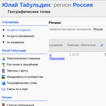
Юлай Табульдин
: регион
Россия
Географические точки
Сортировка
Регион
Административное положение:
Россия
по дате создания
по дате обновления
по названию
Название
Пейзажи
Обитатели
Юлай Табульдин
с.
2 фото
Претория
Персональная страница
Растения и лишайники
Таксоны с фото
Ландшафты и сообщества
Географические точки
Связь по e-mail
Регион
Список субрегионов