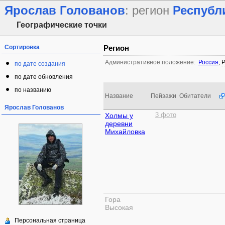
Ярослав Голованов
: регион
Республ
Географические точки
Сортировка
Регион
Административное положение:
Россия
,
Р
по дате создания
по дате обновления
по названию
Название
Пейзажи
Обитатели
Ярослав Голованов
Холмы у
3 фото
деревни
Михайловка
Гора
Высокая
Персональная страница