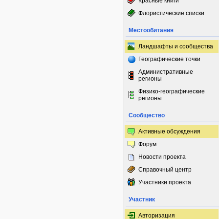
Красные книги
Флористические списки
Местообитания
Ландшафты и сообщества
Географические точки
Административные
регионы
Физико-географические
регионы
Сообщество
Активные обсуждения
Форум
Новости проекта
Справочный центр
Участники проекта
Участник
Авторизация