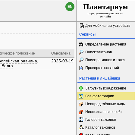
Плантариум
EN
определитель растений
онлайн
Для мобильных устройств
Сервисы
Определение растения
Поиск таксонов
фическое положение
Обновлена
Поиск регионов и точек
ропейская равнина
,
2025-03-19
 Волга
Проверка названий
Растения и лишайники
Загрузить изображение
Все фотографии
Неопределённые виды
Неопознанные особи
Галерея таксонов
Каталог таксонов