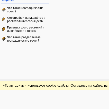
Справка
Что такое географические
точки?
Фотографии ландшафтов и
растительных сообществ
Привязка фото растений и
лишайников к точкам
Что такое разделяемые
географические точки?
Обратная связь
«Плантариум» использует cookie-файлы. Оставаясь на сайте, вы