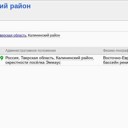
ий район
верская область
,
Калининский район
Административное положение
Физико-геогра
Россия
,
Тверская область
,
Калининский район
,
Восточно-Ев
окрестности посёлка Эммаус
бассейн реки