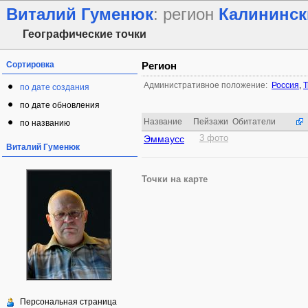
Виталий Гуменюк
: регион
Калининск
Географические точки
Сортировка
Регион
Административное положение:
Россия
,
Т
по дате создания
по дате обновления
Название
Пейзажи
Обитатели
по названию
Эммаусс
3 фото
Виталий Гуменюк
Точки на карте
Персональная страница