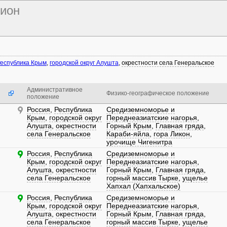
гион
еспублика Крым
,
городской округ Алушта
,
окрестности села Генеральское
Административное
Физико-географическое положение
положение
Россия
,
Республика
Средиземноморье и
Крым
,
городской округ
Переднеазиатские нагорья
,
Алушта
,
окрестности
Горный Крым
,
Главная гряда
,
села Генеральское
Караби-яйла
,
гора Ликон
,
урочище Чигенитра
Россия
,
Республика
Средиземноморье и
Крым
,
городской округ
Переднеазиатские нагорья
,
Алушта
,
окрестности
Горный Крым
,
Главная гряда
,
села Генеральское
горный массив Тырке
,
ущелье
Хапхал (Хапхальское)
Россия
,
Республика
Средиземноморье и
Крым
,
городской округ
Переднеазиатские нагорья
,
Алушта
,
окрестности
Горный Крым
,
Главная гряда
,
села Генеральское
горный массив Тырке
,
ущелье