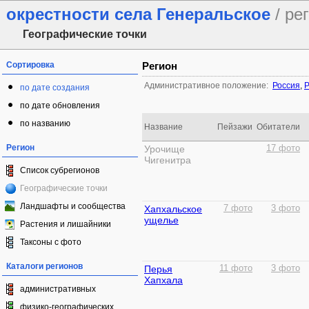
окрестности села Генеральское
/ ре
Географические точки
Сортировка
Регион
Административное положение:
Россия
,
Р
по дате создания
по дате обновления
по названию
Название
Пейзажи
Обитатели
Регион
Урочище
17 фото
Чигенитра
Список субрегионов
Географические точки
Ландшафты и сообщества
Хапхальское
7 фото
3 фото
ущелье
Растения и лишайники
Таксоны с фото
Каталоги регионов
Перья
11 фото
3 фото
Хапхала
административных
физико-географических