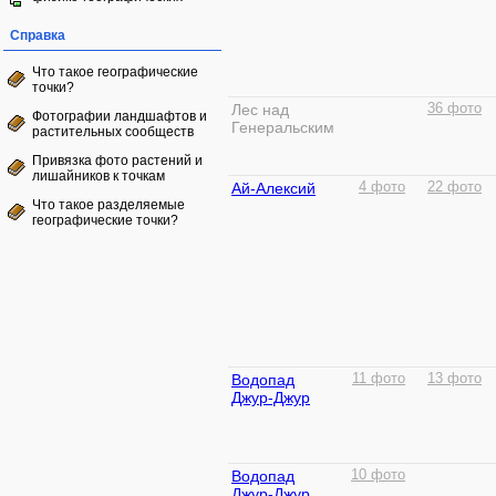
Справка
Что такое географические
точки?
Лес над
36 фото
Фотографии ландшафтов и
Генеральским
растительных сообществ
Привязка фото растений и
лишайников к точкам
Ай-Алексий
4 фото
22 фото
Что такое разделяемые
географические точки?
Водопад
11 фото
13 фото
Джур-Джур
Водопад
10 фото
Джур-Джур