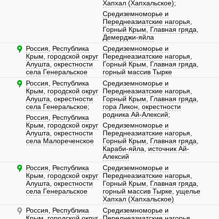
Хапхал (Хапхальское)
;
Средиземноморье и
Переднеазиатские нагорья
,
Горный Крым
,
Главная гряда
,
Демерджи-яйла
Россия
,
Республика
Средиземноморье и
Крым
,
городской округ
Переднеазиатские нагорья
,
Алушта
,
окрестности
Горный Крым
,
Главная гряда
,
села Генеральское
горный массив Тырке
Россия
,
Республика
Средиземноморье и
Крым
,
городской округ
Переднеазиатские нагорья
,
Алушта
,
окрестности
Горный Крым
,
Главная гряда
,
села Генеральское
;
гора Ликон
,
окрестности
родника Ай-Алексий
;
Россия
,
Республика
Крым
,
городской округ
Средиземноморье и
Алушта
,
окрестности
Переднеазиатские нагорья
,
села Малореченское
Горный Крым
,
Главная гряда
,
Караби-яйла
,
источник Ай-
Алексий
Россия
,
Республика
Средиземноморье и
Крым
,
городской округ
Переднеазиатские нагорья
,
Алушта
,
окрестности
Горный Крым
,
Главная гряда
,
села Генеральское
горный массив Тырке
,
ущелье
Хапхал (Хапхальское)
Россия
,
Республика
Средиземноморье и
Крым
,
городской округ
Переднеазиатские нагорья
,