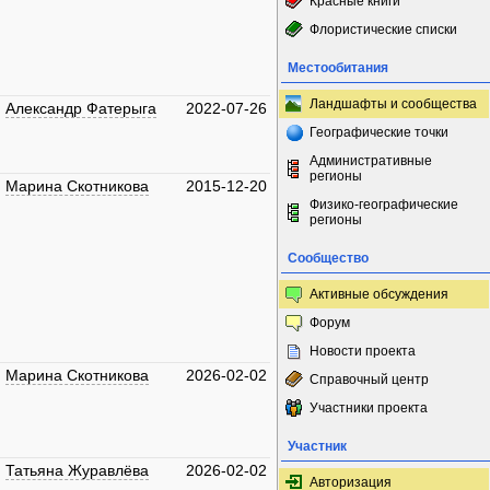
Красные книги
Флористические списки
Местообитания
Ландшафты и сообщества
Александр Фатерыга
2022-07-26
Географические точки
Административные
регионы
Марина Скотникова
2015-12-20
Физико-географические
регионы
Сообщество
Активные обсуждения
Форум
Новости проекта
Марина Скотникова
2026-02-02
Справочный центр
Участники проекта
Участник
Татьяна Журавлёва
2026-02-02
Авторизация