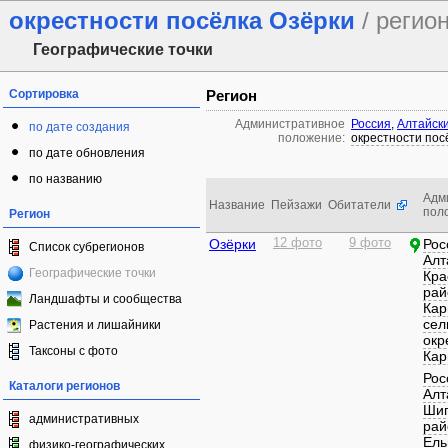
окрестности посёлка Озёрки
/ регио
Географические точки
Сортировка
Регион
Административное
Россия
,
Алтайски
по дате создания
положение:
окрестности пос
по дате обновления
по названию
Адм
Название
Пейзажи
Обитатели
пол
Регион
Озёрки
12 фото
9 фото
Рос
Список субрегионов
Алт
Географические точки
Кра
рай
Ландшафты и сообщества
Кар
сел
Растения и лишайники
окр
Таксоны с фото
Кар
Рос
Каталоги регионов
Алт
Шип
административных
рай
Ель
физико-географических