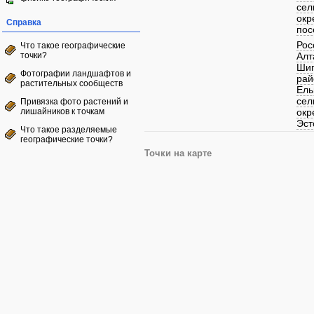
сел
окр
Справка
пос
Рос
Что такое географические
точки?
Алт
Шип
Фотографии ландшафтов и
рай
растительных сообществ
Ель
сел
Привязка фото растений и
лишайников к точкам
окр
Эст
Что такое разделяемые
географические точки?
Точки на карте