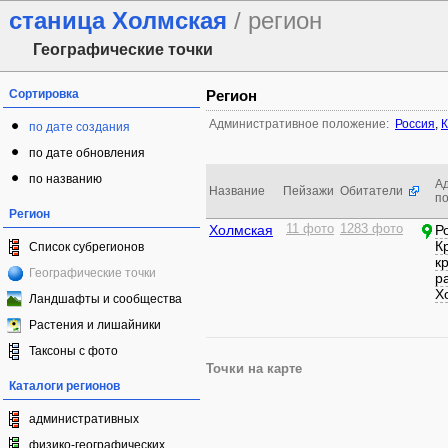
станица Холмская
/ регион
Географические точки
Сортировка
Регион
Административное положение:
Россия
,
К
по дате создания
по дате обновления
по названию
А
Название
Пейзажи
Обитатели
п
Регион
Холмская
11 фото
1283 фото
Р
К
Список субрегионов
к
Географические точки
р
Х
Ландшафты и сообщества
Растения и лишайники
Таксоны с фото
Точки на карте
Каталоги регионов
административных
физико-географических