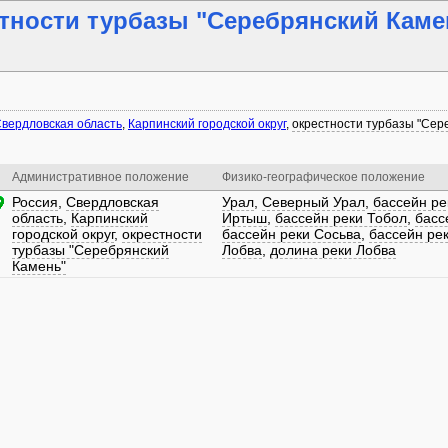
тности турбазы "Серебрянский Каме
вердловская область
,
Карпинский городской округ
,
окрестности турбазы "Сер
Административное положение
Физико-географическое положение
Россия
,
Свердловская
Урал
,
Северный Урал
,
бассейн ре
область
,
Карпинский
Иртыш
,
бассейн реки Тобол
,
басс
городской округ
,
окрестности
бассейн реки Сосьва
,
бассейн ре
турбазы "Серебрянский
Лобва
,
долина реки Лобва
Камень"