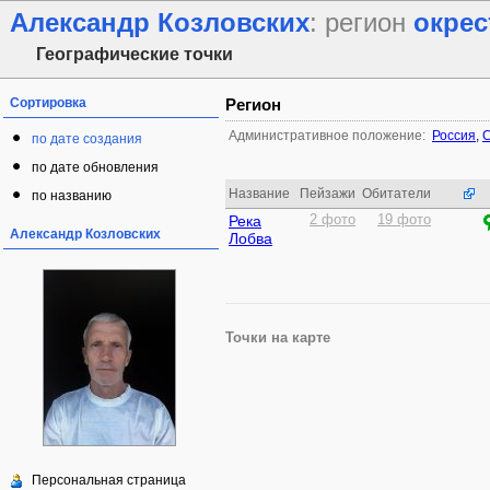
Александр Козловских
: регион
окрес
Географические точки
Сортировка
Регион
Административное положение:
Россия
,
С
по дате создания
по дате обновления
Название
Пейзажи
Обитатели
по названию
Река
2 фото
19 фото
Александр Козловских
Лобва
Точки на карте
Персональная страница