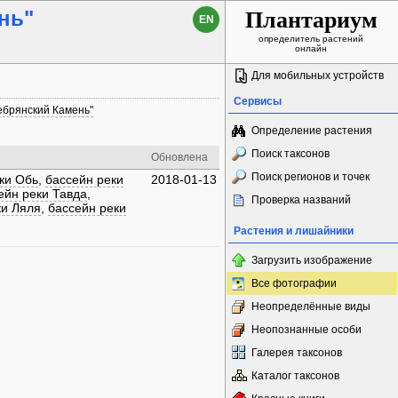
нь"
Плантариум
EN
определитель растений
онлайн
Для мобильных устройств
Сервисы
ебрянский Камень"
Определение растения
Поиск таксонов
Обновлена
Поиск регионов и точек
ки Обь
,
бассейн реки
2018-01-13
ейн реки Тавда
,
Проверка названий
ки Ляля
,
бассейн реки
Растения и лишайники
Загрузить изображение
Все фотографии
Неопределённые виды
Неопознанные особи
Галерея таксонов
Каталог таксонов