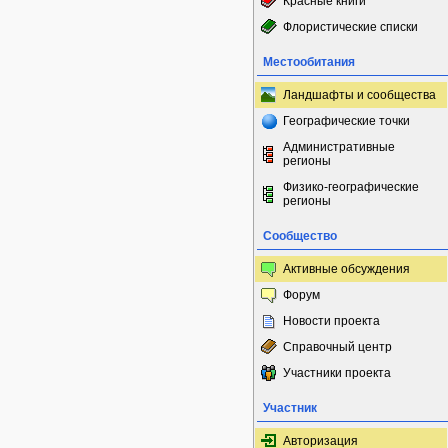
Красные книги
Флористические списки
Местообитания
Ландшафты и сообщества
Географические точки
Административные
регионы
Физико-географические
регионы
Сообщество
Активные обсуждения
Форум
Новости проекта
Справочный центр
Участники проекта
Участник
Авторизация