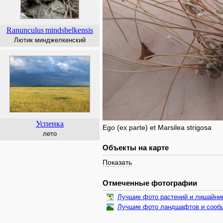
Ranunculus
mindshelkensis
Лютик минджелкенский
Успенка
Ego (ex parte) et Marsilea strigosa
лето
Объекты на карте
Показать
Отмеченные фотографии
Лучшие фото растений и лишайни
Лучшие фото ландшафтов и сооб