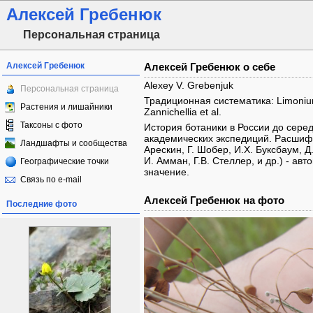
Алексей Гребенюк
Персональная страница
Алексей Гребенюк
Алексей Гребенюк о себе
Alexey V. Grebenjuk
Персональная страница
Традиционная систематика: Limonium
Растения и лишайники
Zannichellia et al.
Таксоны с фото
История ботаники в России до сере
академических экспедиций. Расшифр
Ландшафты и сообщества
Арескин, Г. Шобер, И.Х. Буксбаум, Д
И. Амман, Г.В. Стеллер, и др.) - а
Географические точки
значение.
Связь по e-mail
Алексей Гребенюк на фото
Последние фото