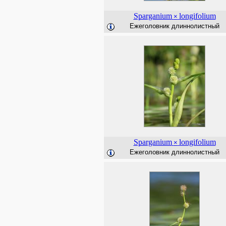
Sparganium
longifolium
×
Ежеголовник длиннолистный
Sparganium
longifolium
×
Ежеголовник длиннолистный