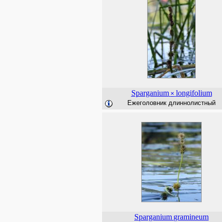
Sparganium
longifolium
×
Ежеголовник длиннолистный
Sparganium
gramineum