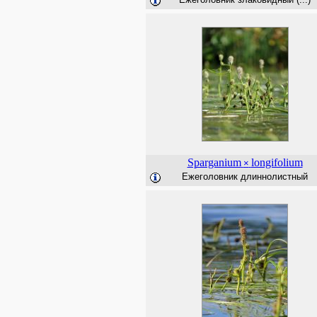
Sparganium
longifolium
×
Ежеголовник длиннолистный