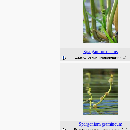
Sparganium
natans
Ежеголовник плавающий (...)
Sparganium
gramineum
Ежеголовник злаковидный (...)