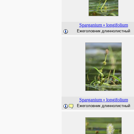
Sparganium
longifolium
×
Ежеголовник длиннолистный
Sparganium
longifolium
×
Ежеголовник длиннолистный