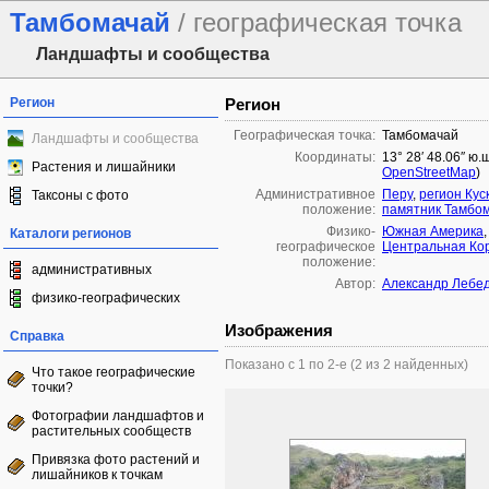
Тамбомачай
/ географическая точка
Ландшафты и сообщества
Регион
Регион
Географическая точка:
Тамбомачай
Ландшафты и сообщества
Координаты:
13° 28′ 48.06″ ю.
Растения и лишайники
OpenStreetMap
)
Административное
Перу
,
регион Кус
Таксоны с фото
положение:
памятник Тамбо
Физико-
Южная Америка
Каталоги регионов
географическое
Центральная Ко
положение:
административных
Автор:
Александр Лебе
физико-географических
Изображения
Справка
Показано с 1 по 2-е (2 из 2 найденных)
Что такое географические
точки?
Фотографии ландшафтов и
растительных сообществ
Привязка фото растений и
лишайников к точкам