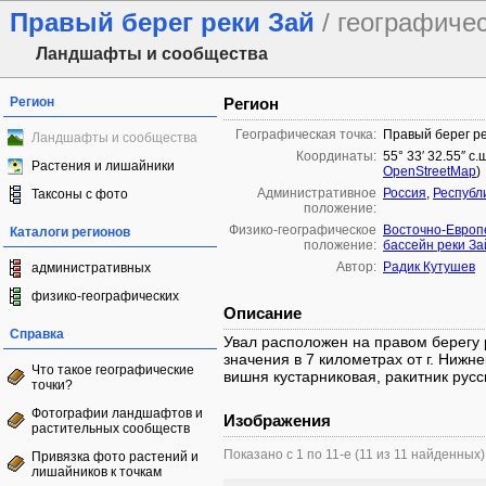
Правый берег реки Зай
/ географиче
Ландшафты и сообщества
Регион
Регион
Географическая точка:
Правый берег ре
Ландшафты и сообщества
Координаты:
55° 33′ 32.55″ с.
Растения и лишайники
OpenStreetMap
)
Административное
Россия
,
Республ
Таксоны с фото
положение:
Физико-географическое
Восточно-Европ
Каталоги регионов
положение:
бассейн реки За
Автор:
Радик Кутушев
административных
физико-географических
Описание
Справка
Увал расположен на правом берегу 
значения в 7 километрах от г. Нижн
Что такое географические
вишня кустарниковая, ракитник русс
точки?
Фотографии ландшафтов и
Изображения
растительных сообществ
Показано с 1 по 11-е (11 из 11 найденных)
Привязка фото растений и
лишайников к точкам