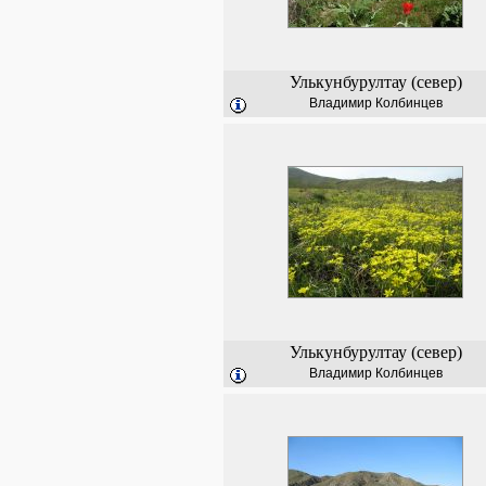
Улькунбурултау (север)
Владимир Колбинцев
Улькунбурултау (север)
Владимир Колбинцев