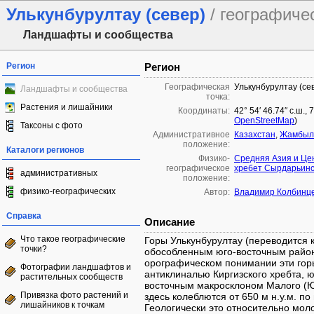
Улькунбурултау (север)
/ географиче
Ландшафты и сообщества
Регион
Регион
Географическая
Улькунбурултау (се
Ландшафты и сообщества
точка:
Растения и лишайники
Координаты:
42° 54′ 46.74″ с.ш.,
OpenStreetMap
)
Таксоны с фото
Административное
Казахстан
,
Жамбылс
положение:
Каталоги регионов
Физико-
Средняя Азия и Це
географическое
хребет Сырдарьинс
административных
положение:
физико-географических
Автор:
Владимир Колбинц
Справка
Описание
Что такое географические
Горы Улькунбурултау (переводится 
точки?
обособленным юго-восточным район
орографическом понимании эти гор
Фотографии ландшафтов и
антиклиналью Киргизского хребта,
растительных сообществ
восточным макросклоном Малого (Ю
Привязка фото растений и
здесь колеблются от 650 м н.у.м. 
лишайников к точкам
Геологически это относительно мол