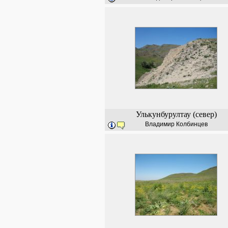
Улькунбурултау (север)
Владимир Колбинцев