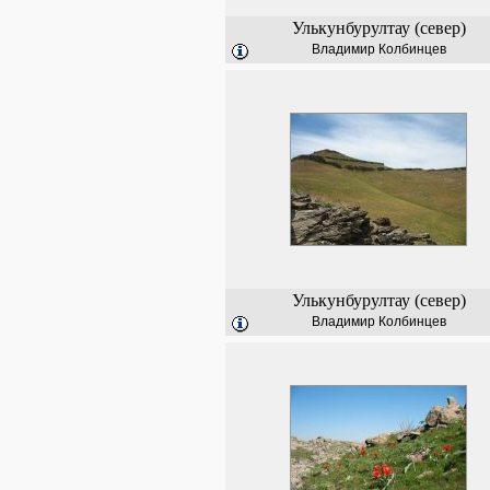
Улькунбурултау (север)
Владимир Колбинцев
Улькунбурултау (север)
Владимир Колбинцев