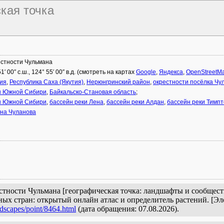
ская точка
стности Чульмана
51′ 00″ с.ш., 124° 55′ 00″ в.д. (смотреть на картах
Google
,
Яндекса
,
OpenStreetM
ия
,
Республика Саха (Якутия)
,
Нерюнгринский район
,
окрестности посёлка Чу
ы Южной Сибири
,
Байкальско-Становая область
;
ы Южной Сибири
,
бассейн реки Лена
,
бассейн реки Алдан
,
бассейн реки Тимп
на Чуланова
тности Чульмана [географическая точка: ландшафты и сообществ
ых стран: открытый онлайн атлас и определитель растений. [Э
ndscapes/point/8464.html
(дата обращения: 07.08.2026).