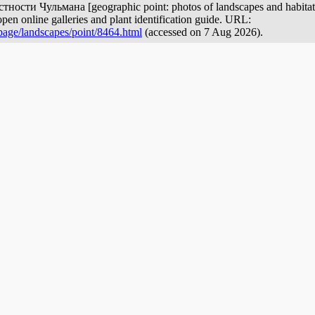
сти Чульмана [geographic point: photos of landscapes and habitats] 
pen online galleries and plant identification guide. URL:
page/landscapes/point/8464.html
(accessed on 7 Aug 2026).