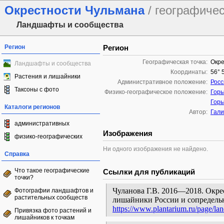
Окрестности Чульмана
/ географиче
Ландшафты и сообщества
Регион
Регион
Географическая точка:
Окре
Ландшафты и сообщества
Координаты:
56° 
Растения и лишайники
Административное положение:
Росс
Таксоны с фото
Физико-географическое положение:
Гор
Гор
Каталоги регионов
Автор:
Гали
административных
Изображения
физико-географических
Ни одного изображения не найдено.
Справка
Что такое географические
Ссылки для публикаций
точки?
Чуланова Г.В. 2016—2018. Окрес
Фотографии ландшафтов и
растительных сообществ
лишайники России и сопредельн
https://www.plantarium.ru/page/la
Привязка фото растений и
лишайников к точкам