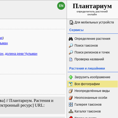
Плантариум
EN
определитель растений
онлайн
Для мобильных устройств
Сервисы
ap
)
Определение растения
льман
Поиск таксонов
Поиск регионов и точек
тон
,
долина реки Чульман
Проверка названий
Растения и лишайники
Загрузить изображение
Все фотографии
Неопределённые виды
Неопознанные особи
а] // Плантариум. Растения и
Галерея таксонов
лектронный ресурс] URL:
Каталог таксонов