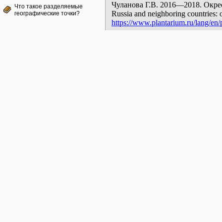
Чуланова Г.В. 2016—2018. Окрестно
Что такое разделяемые
Russia and neighboring countries: o
географические точки?
https://www.plantarium.ru/lang/en/