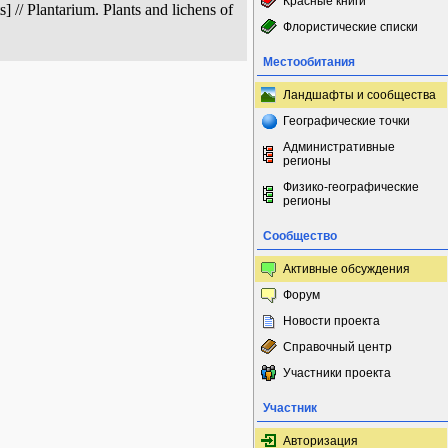
Красные книги
// Plantarium. Plants and lichens of
Флористические списки
Местообитания
Ландшафты и сообщества
Географические точки
Административные
регионы
Физико-географические
регионы
Сообщество
Активные обсуждения
Форум
Новости проекта
Справочный центр
Участники проекта
Участник
Авторизация